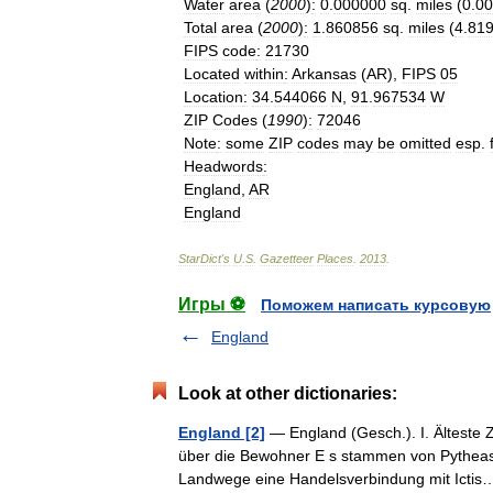
Water
area
(
2000
)
:
0
.
000000
sq
.
miles
(
0
.
00
Total
area
(
2000
)
:
1
.
860856
sq
.
miles
(
4
.
81
FIPS
code
:
21730
Located
within
:
Arkansas
(
AR
),
FIPS
05
Location
:
34
.
544066
N
,
91
.
967534
W
ZIP
Codes
(
1990
)
:
72046
Note
:
some
ZIP
codes
may
be
omitted
esp
.
Headwords
:
England
,
AR
England
StarDict
'
s
U
.
S
.
Gazetteer
Places
.
2013
.
Игры ⚽
Поможем написать курсовую
England
Look at other dictionaries:
England [2]
— England (Gesch.). I. Älteste Z
über die Bewohner E s stammen von Pytheas (
Landwege eine Handelsverbindung mit Ict