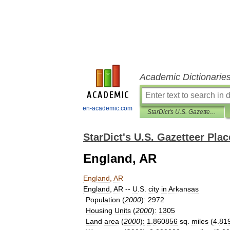
Academic Dictionarie
en-academic.com
StarDict's U.S. Gazetteer Places
StarDict's U.S. Gazetteer Plac
England, AR
England
,
AR
England
,
AR
--
U
.
S
.
city
in
Arkansas
Population
(
2000
)
:
2972
Housing
Units
(
2000
)
:
1305
Land
area
(
2000
)
:
1
.
860856
sq
.
miles
(
4
.
81