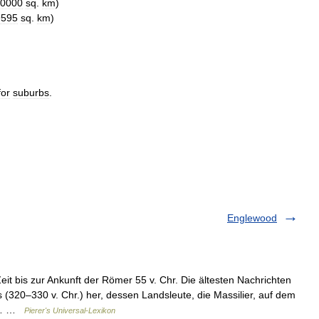
0000
sq
.
km
)
9595
sq
.
km
)
for
suburbs
.
Englewood
eit bis zur Ankunft der Römer 55 v. Chr. Die ältesten Nachrichten
320–330 v. Chr.) her, dessen Landsleute, die Massilier, auf dem
is… …
Pierer's Universal-Lexikon