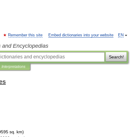
Remember this site
Embed dictionaries into your website
EN
s and Encyclopedias
Search!
Interpretations
es
9595
sq
.
km
)