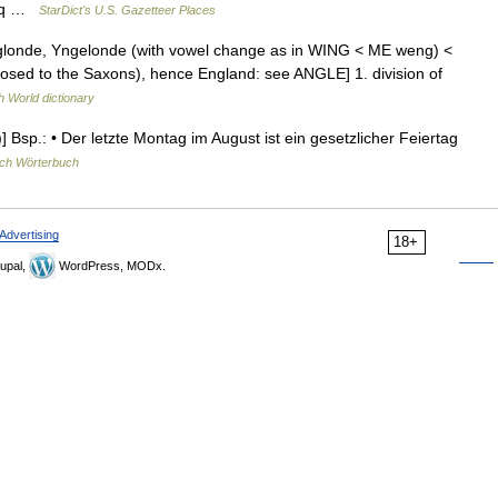
5 sq …
StarDict's U.S. Gazetteer Places
 Englonde, Yngelonde (with vowel change as in WING < ME weng) <
pposed to the Saxons), hence England: see ANGLE] 1. division of
h World dictionary
Bsp.: • Der letzte Montag im August ist ein gesetzlicher Feiertag
ch Wörterbuch
Advertising
18+
upal,
WordPress, MODx.