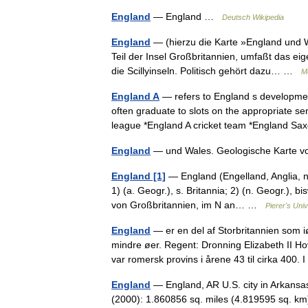
England
— England …
Deutsch Wikipedia
England
— (hierzu die Karte »England und W
Teil der Insel Großbritannien, umfaßt das ei
die Scillyinseln. Politisch gehört dazu… …
M
England A
— refers to England s development
often graduate to slots on the appropriate s
league *England A cricket team *England 
England
— und Wales. Geologische Karte 
England [1]
— England (Engelland, Anglia, n
1) (a. Geogr.), s. Britannia; 2) (n. Geogr.), b
von Großbritannien, im N an… …
Pierer's Uni
England
— er en del af Storbritannien som i
mindre øer. Regent: Dronning Elizabeth II H
var romersk provins i årene 43 til cirka 400
England
— England, AR U.S. city in Arkansa
(2000): 1.860856 sq. miles (4.819595 sq. km