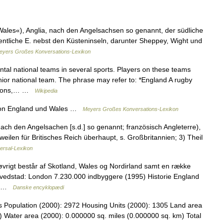
ales«), Anglia, nach den Angelsachsen so genannt, der südliche
gentliche E. nebst den Küsteninseln, darunter Sheppey, Wight und
eyers Großes Konversations-Lexikon
al national teams in several sports. Players on these teams
enior national team. The phrase may refer to: *England A rugby
Saxons,… …
Wikipedia
von England und Wales …
Meyers Großes Konversations-Lexikon
ach den Angelsachen [s.d.] so genannt; französisch Angleterre),
isweilen für Britisches Reich überhaupt, s. Großbritannien; 3) Theil
versal-Lexikon
øvrigt består af Skotland, Wales og Nordirland samt en række
ovedstad: London 7.230.000 indbyggere (1995) Historie England
. I …
Danske encyklopædi
s Population (2000): 2972 Housing Units (2000): 1305 Land area
) Water area (2000): 0.000000 sq. miles (0.000000 sq. km) Total