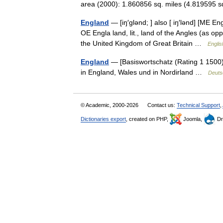
area (2000): 1.860856 sq. miles (4.81959
England
— [iŋ′glənd; ] also [ iŋ′lənd] [ME
OE Engla land, lit., land of the Angles (as o
the United Kingdom of Great Britain …
Englis
England
— [Basiswortschatz (Rating 1 1500)] 
in England, Wales und in Nordirland …
Deuts
© Academic, 2000-2026
Contact us:
Technical Support
,
Dictionaries export
, created on PHP,
Joomla,
Dr